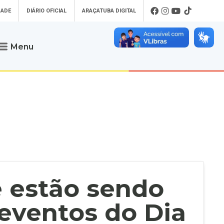
DADE
DIÁRIO OFICIAL
ARAÇATUBA DIGITAL
Menu
Atendimento
o que procura
Será um prazer atendê-lo
 um Pet
Telefone
: (18) 3607-6500
ses)
Endereço da Prefeitura de
Araçatuba
Rua Coelho Neto, 73, Vila São Paulo,
uba Digital
Araçatuba - SP, CEP: 16015-920
zar Guias de
Horário de Atendimento
:
as Atrasadas
O horário de atendimento ao
contribuinte é realizado de segunda a
e estão sendo
sexta-feira das
8h30 até as 16h30
.
de Serviços
rsos
eventos do Dia
Ouvidoria
e-SIC
oads
Fale Conosco