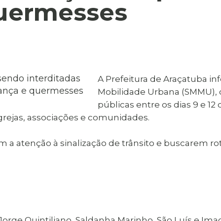
al de Araçatuba
quermesses
Impressão da 2ª Via
IPTU D
Carnê de IPTU
Leis e Decretos
Obras 
Municipais
ia
Sala do
Vacina
 Sepultados
Empreendedor
Vagas de Emprego
Vagas 
A Prefeitura de Araçatuba in
Mobilidade Urbana (SMMU), q
públicas entre os dias 9 e 1
rejas, associações e comunidades.
a atenção à sinalização de trânsito e buscarem rot
 Jorge Quintiliano, Saldanha Marinho, São Luís e Ima