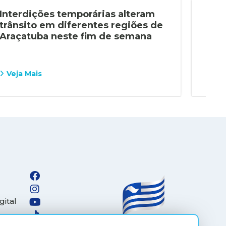
Interdições temporárias alteram
Mob
trânsito em diferentes regiões de
edu
Araçatuba neste fim de semana
Det
Mot
Veja Mais
Vej
gital