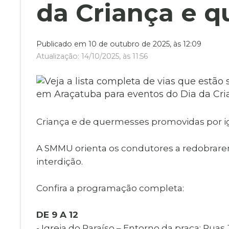
Museu Digit
da Criança e 
UBS
Cemitérios
Obituário
Velório do D
Publicado em 10 de outubro de 2025, às 12:09
Consulta de
Atualização: 14/10/2025, às 11:56
Criança e de quermesses promovidas por ig
A SMMU orienta os condutores a redobrarem 
interdição.
Confira a programação completa:
DE 9 A 12
- Igreja do Paraíso – Entorno da praça: Ruas