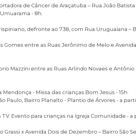
Portadora de Câncer de Araçatuba – Rua João Batist
o Umuarama - 8h.
rispiniano, defronte ao 738, com Rua Uruguaiana – Ba
oares Gomes entre as Ruas Jerônimo de Melo e Avenid
io Mazzini entre as Ruas Arlindo Novaes e Antônio P
ila Mendonça - Missa das crianças Bom Jesus - 15h.
o Paulo, Bairro Planalto - Plantio de Árvores - a parti
m TV. Evento para crianças na Igreja Comunidade - a p
ro Grassi x Avenida Dois de Dezembro – Bairro São Se