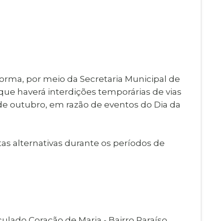
Imprensa
igital
Webmail
Paralisadas
ção
de Estágio
forma, por meio da Secretaria Municipal de
ue haverá interdições temporárias de vias
2 de outubro, em razão de eventos do Dia da
as alternativas durante os períodos de
culado Coração de Maria - Bairro Paraíso.