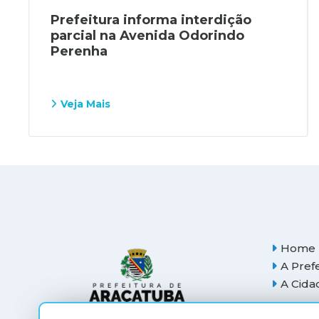
Prefeitura informa interdição
parcial na Avenida Odorindo
Perenha
Veja Mais
Home
A Pref
A Cida