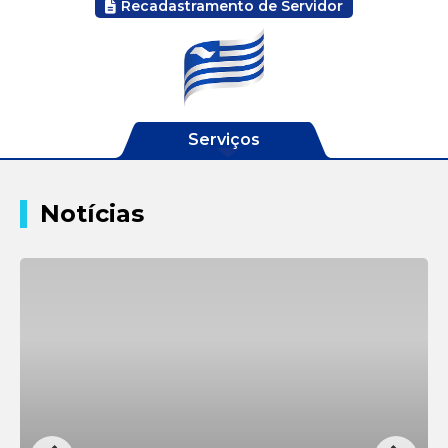
Recadastramento de Servidor
Serviços
Para o cidadão
Notícias
Araçatuba Digital
Habite-se
Análises de Projetos
Pedidos de e-SIC
Ofícios
Ouvidoria
Licitações
Infrações de Trânsito
Certidão Negativa de
Débito (Tributos
Autenticação de
Imobiliário, Mobiliário
Certidões
e de Contribuinte)