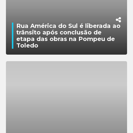
Relatório de Certidão
Certidão de Valor Venal
de Inscrição e Situação
a partir de 1995
Cadastral
Rua América do Sul é liberada ao
trânsito após conclusão de
+
Todos os Serviços
etapa das obras na Pompeu de
Toledo