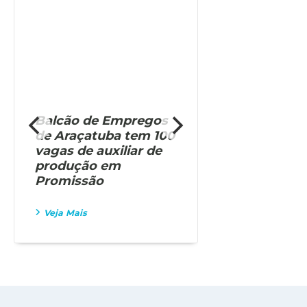
Balcão de Empregos
Construção 
de Araçatuba tem 100
oferece oit
vagas de auxiliar de
em process
produção em
no Balcão 
Promissão
Empregos
Veja Mais
Veja Mais