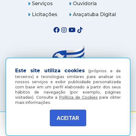
Serviços
Ouvidoria
Licitações
Araçatuba Digital
Este site utiliza cookies
(próprios e de
terceiros) e tecnologias similares para analisar os
nossos serviços e exibir publicidade personalizada
com base em um perfil elaborado a partir dos seus
(18) 3607-6500
hábitos de navegação (por exemplo, páginas
visitadas).
Consulte a
Política de Cookies
para obter
mais informações.
ACEITAR
Rua Coelho Neto, 73, Vila São Paulo, Araçatuba - SP, CEP:
16015-920