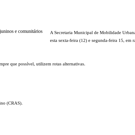
Leis e Decretos
Obras Par
Municipais
Sala do Empreendedor
Vacinaçã
ltados
Vagas de Emprego
Vagas de 
A Secretaria Municipal de Mobilidade Urbana
esta sexta-feira (12) e segunda-feira 15, em r
pre que possível, utilizem rotas alternativas.
nino (CRAS).