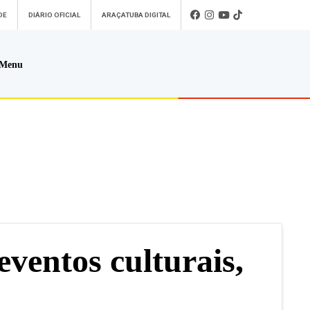
DE
DIÁRIO OFICIAL
ARAÇATUBA DIGITAL
Menu
Atendimento
Será um prazer atendê-lo
 Pet
Telefone
: (18) 3607-6500
s)
Endereço da Prefeitura de Araçatuba
Rua Coelho Neto, 73, Vila São Paulo, Araçatuba - SP,
 Digital
CEP: 16015-920
Horário de Atendimento
:
 Guias de
O horário de atendimento ao contribuinte é realizado de
 Atrasadas IPTU
segunda a sexta-feira das
8h30 até as 16h30
.
Serviços
Ouvidoria
eventos culturais,
s
e-SIC
ds
Fale Conosco
Imprensa
ital
Webmail