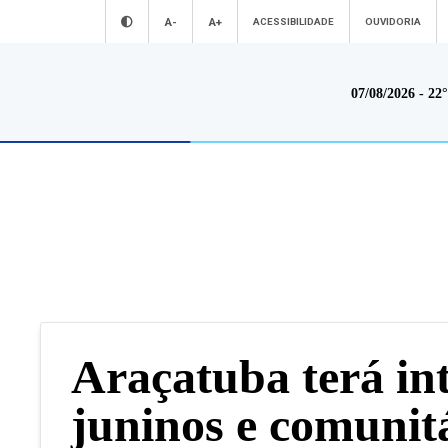
A-
A+
ACESSIBILIDADE
OUVIDORIA
07/08/2026 - 22
A Prefeitura
Serviço
A Prefeitura de Ara
Conheça mais sobre a nossa prefeitura
online totalmente gr
A Prefeitura
Secretarias
Para o Cidadão
Estatutos
Notícias
Para o Servidor
Transparência
Primeira Infância
Para as Empresa
Vídeos
Acesso à Informação
VAF | ICMS (
Agenda
Licitações
Conheç
Avisos Públicos
Conselhos
Conheça mais sobre
Araçatuba terá int
Merenda Escolar
Sustentabilidade
A Cidade
Boletins Epidemiológicos
Saúde
Turismo
juninos e comunit
Museu Digital de
UBS
Cemitérios