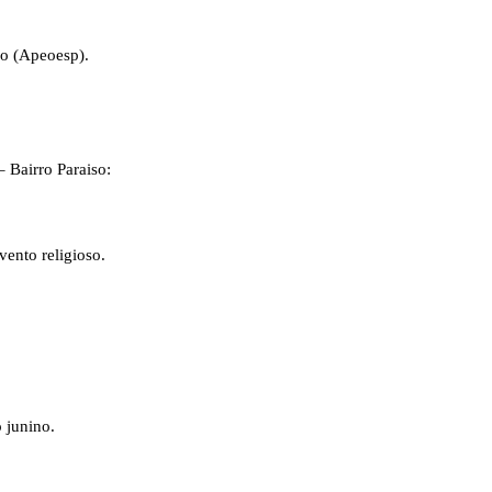
no (Apeoesp).
 – Bairro Paraiso:
vento religioso.
 junino.