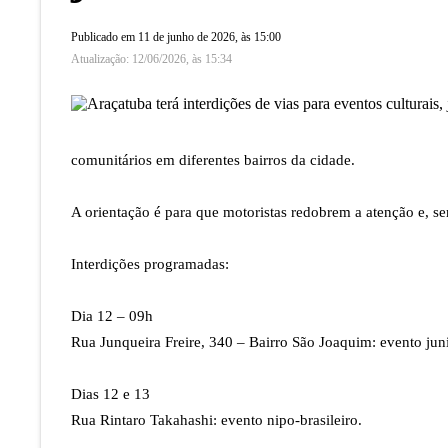
Obituário
Velório do Dia
Publicado em 11 de junho de 2026, às 15:00
Consulta de Sepu
Atualização: 12/06/2026, às 15:34
comunitários em diferentes bairros da cidade.
A orientação é para que motoristas redobrem a atenção e, sem
Interdições programadas:
Dia 12 – 09h
Rua Junqueira Freire, 340 – Bairro São Joaquim: evento ju
Dias 12 e 13
Rua Rintaro Takahashi: evento nipo-brasileiro.