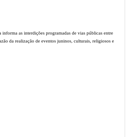
alisadas
o
Estágio
 informa as interdições programadas de vias públicas entre
azão da realização de eventos juninos, culturais, religiosos e