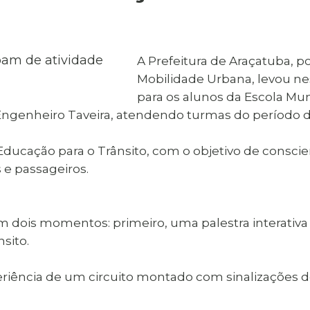
al de Araçatuba
Impressão da 2ª Via
IPTU D
Carnê de IPTU
Leis e Decretos
Obras 
Municipais
ia
A Prefeitura de Araçatuba, p
Sala do
Vacina
 Sepultados
Empreendedor
Mobilidade Urbana, levou nest
Vagas de Emprego
Vagas 
para os alunos da Escola Mu
o Engenheiro Taveira, atendendo turmas do período
ducação para o Trânsito, com o objetivo de conscie
e passageiros.
m dois momentos: primeiro, uma palestra interativ
nsito.
eriência de um circuito montado com sinalizações de