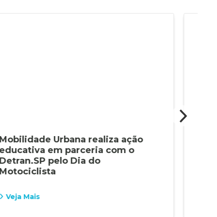
Mobilidade Urbana realiza ação
Int
educativa em parceria com o
trâ
Detran.SP pelo Dia do
Ara
Motociclista
Veja Mais
Vej