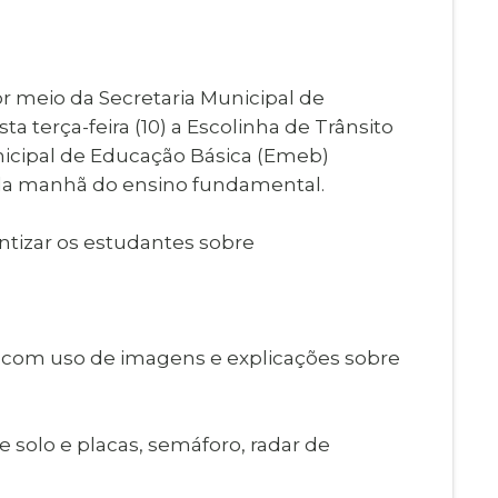
Imprensa
igital
Webmail
Paralisadas
or meio da Secretaria Municipal de
ção
a terça-feira (10) a Escolinha de Trânsito
de Estágio
nicipal de Educação Básica (Emeb)
 da manhã do ensino fundamental.
ntizar os estudantes sobre
a com uso de imagens e explicações sobre
 solo e placas, semáforo, radar de