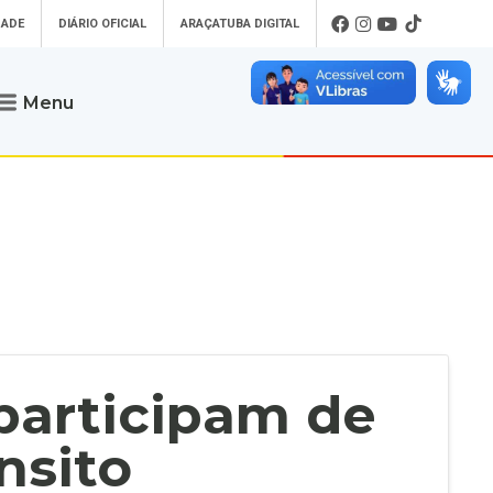
DADE
DIÁRIO OFICIAL
ARAÇATUBA DIGITAL
Menu
Atendimento
o que procura
Será um prazer atendê-lo
 um Pet
Telefone
: (18) 3607-6500
ses)
Endereço da Prefeitura de
Araçatuba
Rua Coelho Neto, 73, Vila São Paulo,
uba Digital
Araçatuba - SP, CEP: 16015-920
zar Guias de
Horário de Atendimento
:
as Atrasadas
O horário de atendimento ao
contribuinte é realizado de segunda a
participam de
sexta-feira das
8h30 até as 16h30
.
de Serviços
rsos
nsito
Ouvidoria
e-SIC
oads
Fale Conosco