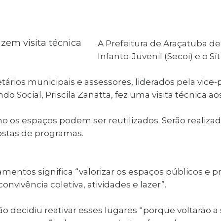
al de Araçatuba
Impressão da 2ª Via
IPTU D
Carnê de IPTU
Leis e Decretos
Obras 
Municipais
ia
A Prefeitura de Araçatuba dec
Sala do
Vacina
 Sepultados
Empreendedor
Infanto-Juvenil (Secoi) e o S
Vagas de Emprego
Vagas 
tários municipais e assessores, liderados pela vice
 Social, Priscila Zanatta, fez uma visita técnica aos 
o os espaços podem ser reutilizados. Serão realizado
ostas de programas.
uipamentos significa “valorizar os espaços públicos 
nvivência coletiva, atividades e lazer”.
ão decidiu reativar esses lugares “porque voltarão 