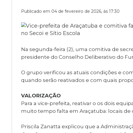
Museu Digit
UBS
Publicado em 04 de fevereiro de 2026, às 17:30
Cemitérios
Obituário
Velório do D
Consulta de
Na segunda-feira (2), uma comitiva de secre
presidente do Conselho Deliberativo do Fundo
O grupo verificou as atuais condições e com
quando serão reativados e com quais prop
VALORIZAÇÃO
Para a vice-prefeita, reativar o os dois eq
muito tempo falta em Araçatuba: locais de co
Priscila Zanatta explicou que a Administraç