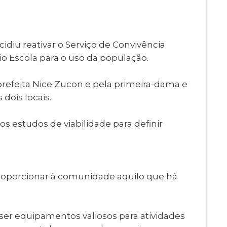
Imprensa
igital
Webmail
Paralisadas
idiu reativar o Serviço de Convivência
ção
ítio Escola para o uso da população.
de Estágio
-prefeita Nice Zucon e pela primeira-dama e
dois locais.
s estudos de viabilidade para definir
e proporcionar à comunidade aquilo que há
a ser equipamentos valiosos para atividades