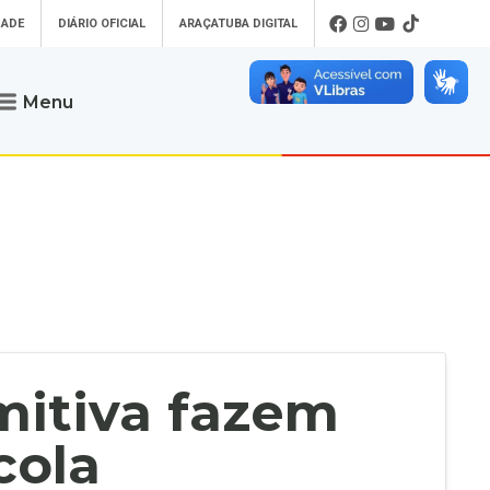
DADE
DIÁRIO OFICIAL
ARAÇATUBA DIGITAL
Menu
Atendimento
o que procura
Será um prazer atendê-lo
 um Pet
Telefone
: (18) 3607-6500
ses)
Endereço da Prefeitura de
Araçatuba
Rua Coelho Neto, 73, Vila São Paulo,
uba Digital
Araçatuba - SP, CEP: 16015-920
zar Guias de
Horário de Atendimento
:
as Atrasadas
O horário de atendimento ao
contribuinte é realizado de segunda a
mitiva fazem
sexta-feira das
8h30 até as 16h30
.
de Serviços
rsos
cola
Ouvidoria
e-SIC
oads
Fale Conosco