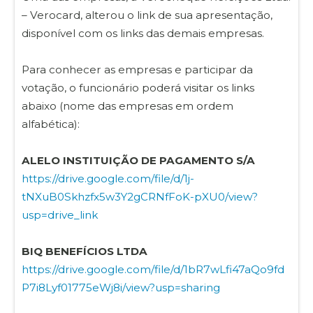
– Verocard, alterou o link de sua apresentação,
disponível com os links das demais empresas.
Para conhecer as empresas e participar da
votação, o funcionário poderá visitar os links
abaixo (nome das empresas em ordem
alfabética):
ALELO INSTITUIÇÃO DE PAGAMENTO S/A
https://drive.google.com/file/d/1j-
tNXuB0Skhzfx5w3Y2gCRNfFoK-pXU0/view?
usp=drive_link
BIQ BENEFÍCIOS LTDA
https://drive.google.com/file/d/1bR7wLfi47aQo9fd
P7i8Lyf01775eWj8i/view?usp=sharing