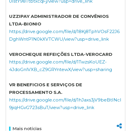
0IstY98TtbtxcqFj/view?usp=drive_link
UZZIPAY ADMINISTRADOR DE CONVÊNIOS
LTDA-BIONIO
https://drive.google.com/file/d/18Kj8TphVOsF22J6
DghWntP1N0kXVTCWU/view?usp=drive_link
VEROCHEQUE REFEIÇÕES LTDA-VEROCARD
https://drive.google.com/file/d/1TwzsKoUEZ-
4JdoGnlVXB_cZ9GRYntewX/view?usp=sharing
VR BENEFICIOS E SERVIÇOS DE
PROCESSAMENTO S.A.
https://drive.google.com/file/d/1hJaxs3jV9beBtINcl
9jiqHGvG723sBuT/view?usp=drive_link
Mais notícias