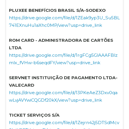
PLUXEE BENEFÍCIOS BRASIL S/A-SODEXO
https://drive.google.com/file/d/1ZEak9yp3U_Su5BL
741EXnuHu1aXhc0MP/view?usp=drive_link
ROM CARD - ADMINISTRADORA DE CARTÕES
LTDA
https://drive.google.com/file/d/1rgFCg5GlAAAFBlz
mlx_fVHw-b6seqdFY/view?usp=drive_link
SERVNET INSTITUIÇÃO DE PAGAMENTO LTDA-
VALECARD
https://drive.google.com/file/d/13PKeAeZ3Dxv0qa
wLvjAVYwiCQGDf20kX/view?usp=drive_link
TICKET SERVIÇOS S/A
https://drive.google.com/file/d/1Zejrn42j5DTSdMcv