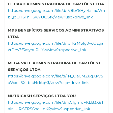
LE CARD ADMINISTRADORA DE CARTÕES LTDA
https://drive.google.com/file/d/1V8bY6HyI4a_acWh
bQdCH6TnH3w7UQSfk/view?usp=drive_link
M&S BENEFÍCIOS SERVIÇOS ADMINISTRATIVOS
LTDA
https://drive.google.com/file/d/1drKrMSlg0vcOzga
ztDev3f5atyhuPHYw/view?usp=drive_link
MEGA VALE ADMINISTRADORA DE CARTÕES E
SERVIÇOS LTDA
https://drive.google.com/file/d/1N_OaCMZuqjXkV5
aWxcL5X_blkHrktqYJ/view?usp=drive_link
NUTRICASH SERVIÇOS LTDA-YOU
https://drive.google.com/file/d/1xCIghToFKLB3X8T
aM-URiSTPS6neHdKP/view?usp=drive_link