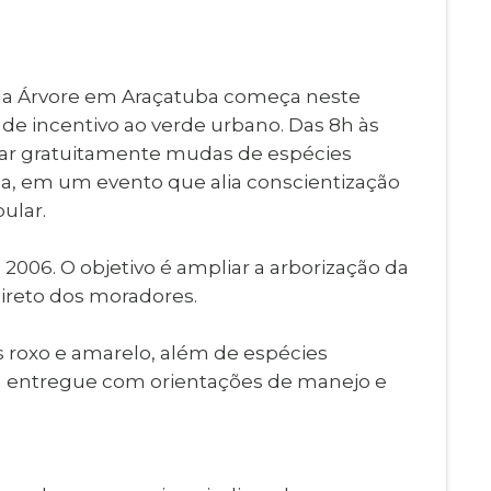
Imprensa
igital
Webmail
Paralisadas
a Árvore em Araçatuba começa neste
ção
e incentivo ao verde urbano. Das 8h às
de Estágio
rar gratuitamente mudas de espécies
a, em um evento que alia conscientização
ular.
e 2006. O objetivo é ampliar a arborização da
direto dos moradores.
s roxo e amarelo, além de espécies
erá entregue com orientações de manejo e