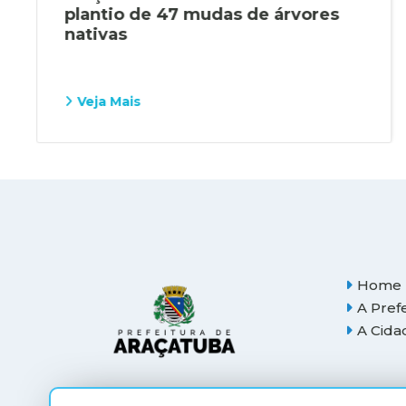
plantio de 47 mudas de árvores
nativas
Veja Mais
Home
A Pref
A Cida