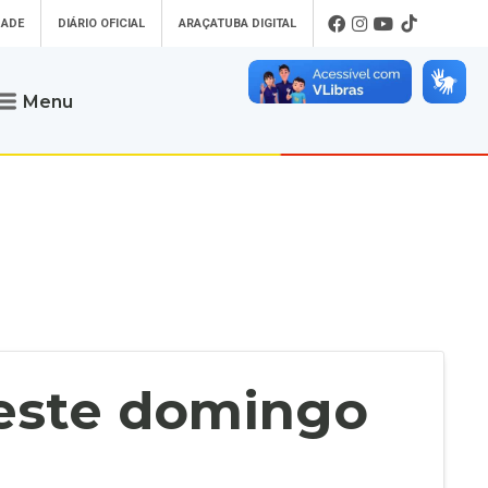
DADE
DIÁRIO OFICIAL
ARAÇATUBA DIGITAL
Menu
Atendimento
o que procura
Será um prazer atendê-lo
 um Pet
Telefone
: (18) 3607-6500
ses)
Endereço da Prefeitura de
Araçatuba
Rua Coelho Neto, 73, Vila São Paulo,
uba Digital
Araçatuba - SP, CEP: 16015-920
zar Guias de
Horário de Atendimento
:
as Atrasadas
O horário de atendimento ao
contribuinte é realizado de segunda a
neste domingo
sexta-feira das
8h30 até as 16h30
.
de Serviços
rsos
Ouvidoria
e-SIC
oads
Fale Conosco