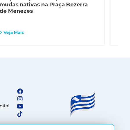
mudas nativas na Praça Bezerra
lei
de Menezes
Ara
Veja Mais
Vej
gital