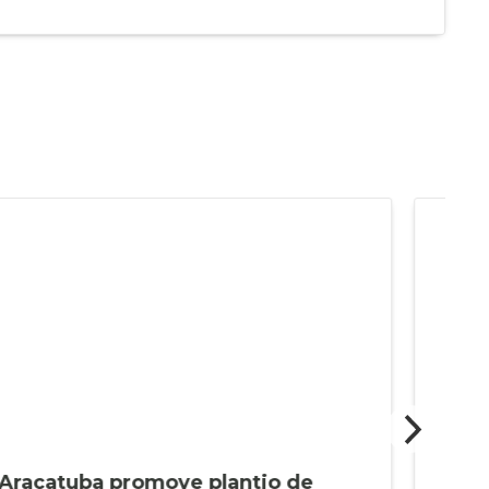
Araçatuba promove plantio de
Dec