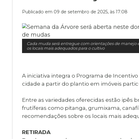
Museu Digit
UBS
Publicado em 09 de setembro de 2025, às 17:08
Cemitérios
Obituário
Velório do D
Consulta de
Cada muda será entregue com orientações de manejo 
os locais mais adequados para o cultivo
A iniciativa integra o Programa de Incentivo 
cidade a partir do plantio em imóveis part
Entre as variedades oferecidas estão ipês 
frutíferas como pitanga, grumixama, canafí
recomendações sobre os locais mais adequa
RETIRADA