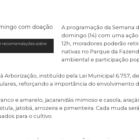
al de Araçatuba
Impressão da 2ª Via
IPTU D
Carnê de IPTU
Leis e Decretos
Obras 
Municipais
ia
A programação da Semana d
Sala do
Vacina
 Sepultados
Empreendedor
domingo (14) com uma ação d
Vagas de Emprego
Vagas 
12h, moradores poderão reti
e recomendações sobre
nativas no Parque da Fazend
ambiental e participação pop
à Arborização, instituído pela Lei Municipal 6.757, d
iculares, reforçando a importância do envolvimento 
branco e amarelo, jacarandás mimoso e casola, araçá
stula, jatobá, arrozeira e pimenteira. Cada muda s
dos para o cultivo.