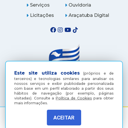
Serviços
Ouvidoria
Licitações
Araçatuba Digital
Este site utiliza cookies
(próprios e de
terceiros) e tecnologias similares para analisar os
nossos serviços e exibir publicidade personalizada
(18) 3607-6500
com base em um perfil elaborado a partir dos seus
hábitos de navegação (por exemplo, páginas
visitadas).
Consulte a
Política de Cookies
para obter
mais informações.
ACEITAR
Rua Coelho Neto, 73, Vila São Paulo, Araçatuba - SP, CEP: