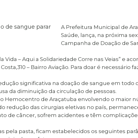
al de Araçatuba
Impressão da 2ª Via
IPTU D
Carnê de IPTU
Leis e Decretos
Obras 
Municipais
ia
A Prefeitura Municipal de Ar
Sala do
Vacina
 Sepultados
Empreendedor
Saúde, lança, na próxima sext
Vagas de Emprego
Vagas 
Campanha de Doação de Sa
ida – Aqui a Solidariedade Corre nas Veias” e aco
 Costa,310 – Bairro Aviação. Para doar é necessário 
ução significativa na doação de sangue em todo o
usa da diminuição da circulação de pessoas.
 o Hemocentro de Araçatuba envolvendo o maior n
ido redução das cirurgias eletivas no país, perman
to de câncer, sofrem acidentes e têm complicaçõe
s pela pasta, ficam estabelecidos os seguintes par