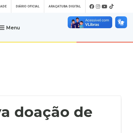
DADE
DIÁRIO OFICIAL
ARAÇATUBA DIGITAL
Menu
Atendimento
o que procura
Será um prazer atendê-lo
 um Pet
Telefone
: (18) 3607-6500
ses)
Endereço da Prefeitura de
Araçatuba
Rua Coelho Neto, 73, Vila São Paulo,
uba Digital
Araçatuba - SP, CEP: 16015-920
zar Guias de
Horário de Atendimento
:
as Atrasadas
O horário de atendimento ao
contribuinte é realizado de segunda a
va doação de
sexta-feira das
8h30 até as 16h30
.
de Serviços
rsos
Ouvidoria
e-SIC
oads
Fale Conosco