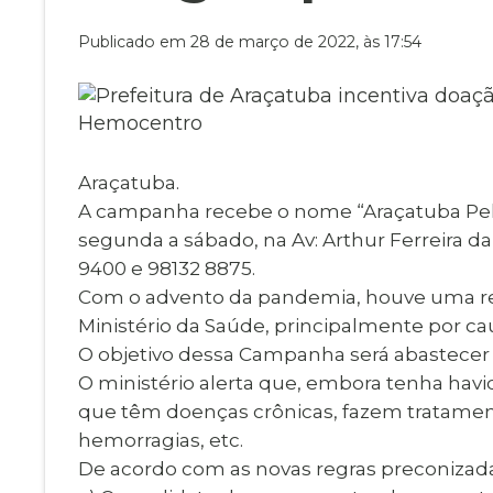
Museu Digit
UBS
Publicado em 28 de março de 2022, às 17:54
Cemitérios
Obituário
Velório do D
Consulta de
Araçatuba.
A campanha recebe o nome “Araçatuba Pela V
segunda a sábado, na Av: Arthur Ferreira da
9400 e 98132 8875.
Com o advento da pandemia, houve uma red
Ministério da Saúde, principalmente por ca
O objetivo dessa Campanha será abastecer
O ministério alerta que, embora tenha hav
que têm doenças crônicas, fazem tratamen
hemorragias, etc.
De acordo com as novas regras preconizada