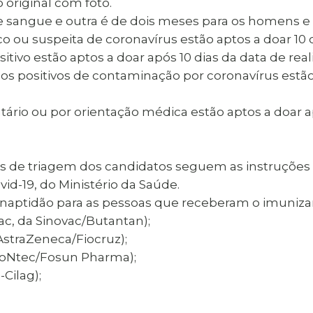
original com foto.
 sangue e outra é de dois meses para os homens e 
 ou suspeita de coronavírus estão aptos a doar 10 
tivo estão aptos a doar após 10 dias da data de real
s positivos de contaminação por coronavírus estão 
ntário ou por orientação médica estão aptos a doar
los de triagem dos candidatos seguem as instruções
id-19, do Ministério da Saúde.
aptidão para as pessoas que receberam o imunizan
ac, da Sinovac/Butantan);
AstraZeneca/Fiocruz);
/BioNtec/Fosun Pharma);
Cilag);