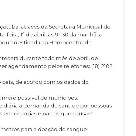
Imprensa
igital
Webmail
Paralisadas
açatuba, através da Secretaria Municipal de
ção
a-feira, 1º de abril, às 9h30 da manhã, a
de Estágio
ngue destinada ao Hemocentro de
ntecerá durante todo mês de abril, de
fazer agendamento pelos telefones: (18) 2102
 país, de acordo com os dados do
úmero possível de munícipes.
ece diária a demanda de sangue por pessoas
s em cirurgias e partos que causam
âmetros para a doação de sangue: