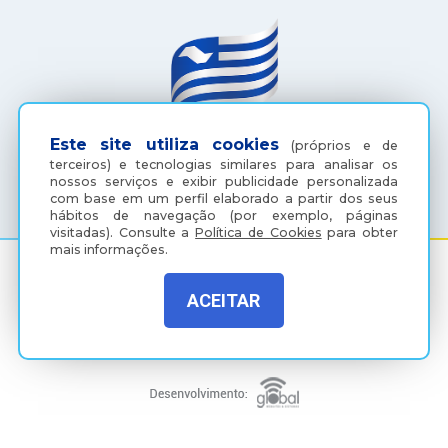
Este site utiliza cookies
(próprios e de
terceiros) e tecnologias similares para analisar os
(18) 3607-6500
nossos serviços e exibir publicidade personalizada
com base em um perfil elaborado a partir dos seus
hábitos de navegação (por exemplo, páginas
visitadas).
Consulte a
Política de Cookies
para obter
mais informações.
ACEITAR
Rua Coelho Neto, 73, Vila São Paulo, Araçatuba - SP, CEP:
16015-920
Política de Privacidade