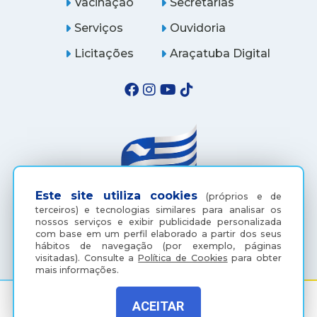
Vacinação
Secretarias
Serviços
Ouvidoria
Licitações
Araçatuba Digital
Este site utiliza cookies
(próprios e de
terceiros) e tecnologias similares para analisar os
nossos serviços e exibir publicidade personalizada
(18) 3607-6500
com base em um perfil elaborado a partir dos seus
hábitos de navegação (por exemplo, páginas
visitadas).
Consulte a
Política de Cookies
para obter
mais informações.
ACEITAR