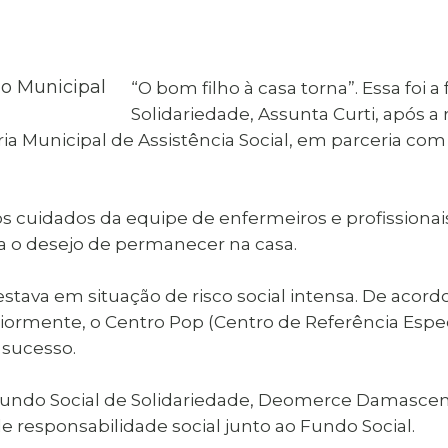
al de Araçatuba
Impressão da 2ª Via
IPTU D
Carnê de IPTU
Leis e Decretos
Obras 
Municipais
ia
“O bom filho à casa torna”. Essa foi 
Sala do
Vacina
 Sepultados
Empreendedor
Solidariedade, Assunta Curti, após a
Vagas de Emprego
Vagas 
aria Municipal de Assistência Social, em parceria c
os cuidados da equipe de enfermeiros e profission
ia o desejo de permanecer na casa.
stava em situação de risco social intensa. De acord
iormente, o Centro Pop (Centro de Referência Espec
 sucesso.
 Fundo Social de Solidariedade, Deomerce Damascen
e responsabilidade social junto ao Fundo Social.