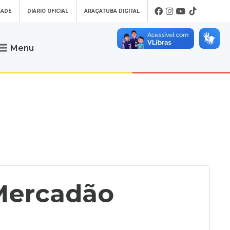
DADE
DIÁRIO OFICIAL
ARAÇATUBA DIGITAL
Menu
Atendimento
o que procura
Será um prazer atendê-lo
 um Pet
Telefone
: (18) 3607-6500
ses)
Endereço da Prefeitura de
Araçatuba
Rua Coelho Neto, 73, Vila São Paulo,
uba Digital
Araçatuba - SP, CEP: 16015-920
zar Guias de
Horário de Atendimento
:
as Atrasadas
O horário de atendimento ao
contribuinte é realizado de segunda a
 Mercadão
sexta-feira das
8h30 até as 16h30
.
de Serviços
rsos
Ouvidoria
e-SIC
oads
Fale Conosco