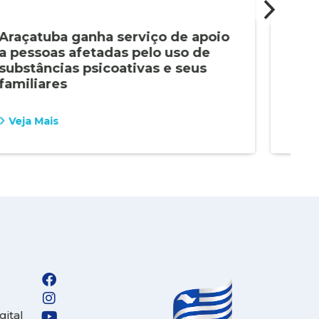
Araçatuba ganha serviço de apoio
Ass
a pessoas afetadas pelo uso de
pro
substâncias psicoativas e seus
Jor
familiares
Veja Mais
Vej
gital