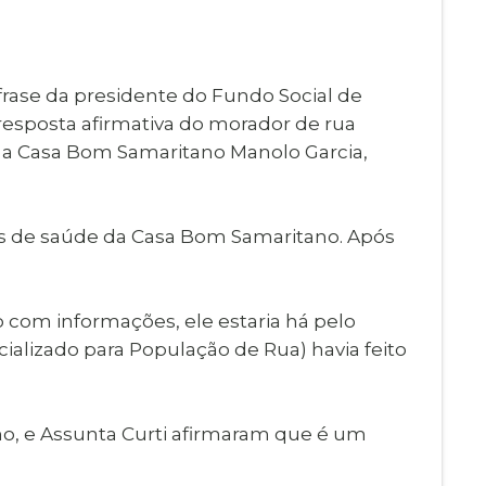
Imprensa
igital
Webmail
Paralisadas
a frase da presidente do Fundo Social de
ção
 resposta afirmativa do morador de rua
de Estágio
om a Casa Bom Samaritano Manolo Garcia,
ais de saúde da Casa Bom Samaritano. Após
o com informações, ele estaria há pelo
ializado para População de Rua) havia feito
o, e Assunta Curti afirmaram que é um