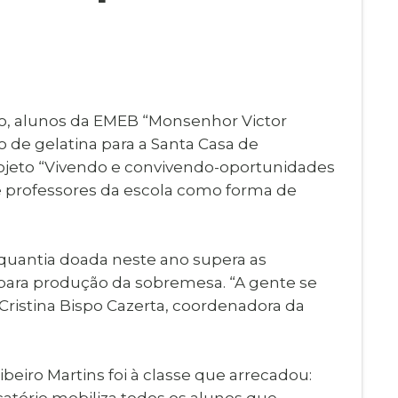
Imprensa
igital
Webmail
Paralisadas
ção
de Estágio
vo, alunos da EMEB “Monsenhor Victor
 de gelatina para a Santa Casa de
ojeto “Vivendo e convivendo-oportunidades
 e professores da escola como forma de
 quantia doada neste ano supera as
para produção da sobremesa. “A gente se
 Cristina Bispo Cazerta, coordenadora da
beiro Martins foi à classe que arrecadou:
atório mobiliza todos os alunos que