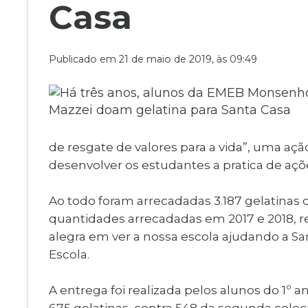
Museu Digit
Casa
UBS
Cemitérios
Obituário
Velório do D
Publicado em 21 de maio de 2019, às 09:49
Consulta de
de resgate de valores para a vida”, uma a
desenvolver os estudantes a pratica de açõe
Ao todo foram arrecadadas 3.187 gelatinas 
quantidades arrecadadas em 2017 e 2018, 
alegra em ver a nossa escola ajudando a Sa
Escola.
A entrega foi realizada pelos alunos do 1º 
675 gelatinas, contra 548 da segunda coloc