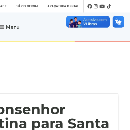
DADE
DIÁRIO OFICIAL
ARAÇATUBA DIGITAL
Menu
Atendimento
o que procura
Será um prazer atendê-lo
 um Pet
Telefone
: (18) 3607-6500
ses)
Endereço da Prefeitura de
Araçatuba
Rua Coelho Neto, 73, Vila São Paulo,
uba Digital
Araçatuba - SP, CEP: 16015-920
zar Guias de
Horário de Atendimento
:
as Atrasadas
O horário de atendimento ao
contribuinte é realizado de segunda a
Monsenhor
sexta-feira das
8h30 até as 16h30
.
de Serviços
rsos
tina para Santa
Ouvidoria
e-SIC
oads
Fale Conosco