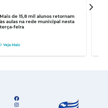
Mais de 15,8 mil alunos retornam
Cap
às aulas na rede municipal nesta
pro
terça-feira
em 
Veja Mais
Vej