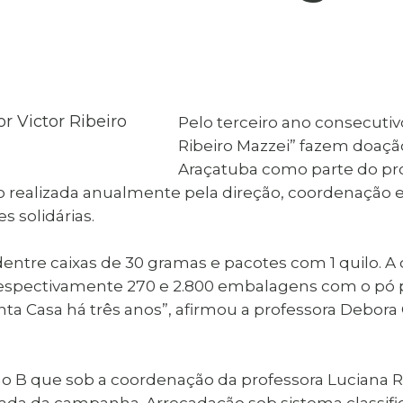
al de Araçatuba
Impressão da 2ª Via
IPTU D
Carnê de IPTU
Leis e Decretos
Obras 
Municipais
ia
Sala do
Vacina
 Sepultados
Empreendedor
Vagas de Emprego
Vagas 
Pelo terceiro ano consecuti
Ribeiro Mazzei” fazem doação
Araçatuba como parte do pr
ção realizada anualmente pela direção, coordenação
s solidárias.
dentre caixas de 30 gramas e pacotes com 1 quilo. A
respectivamente 270 e 2.800 embalagens com o pó 
nta Casa há três anos”, afirmou a professora Debora
ano B que sob a coordenação da professora Luciana Ri
ada da campanha. Arrecadação sob sistema classific