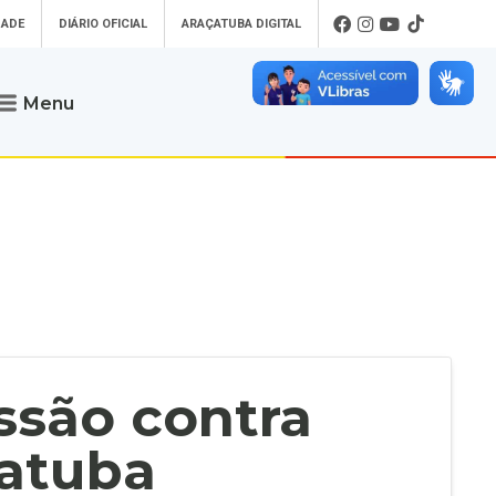
DADE
DIÁRIO OFICIAL
ARAÇATUBA DIGITAL
Menu
Atendimento
o que procura
Será um prazer atendê-lo
 um Pet
Telefone
: (18) 3607-6500
ses)
Endereço da Prefeitura de
Araçatuba
Rua Coelho Neto, 73, Vila São Paulo,
uba Digital
Araçatuba - SP, CEP: 16015-920
zar Guias de
Horário de Atendimento
:
as Atrasadas
O horário de atendimento ao
contribuinte é realizado de segunda a
essão contra
sexta-feira das
8h30 até as 16h30
.
de Serviços
rsos
çatuba
Ouvidoria
e-SIC
oads
Fale Conosco