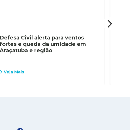
Defesa Civil alerta para ventos
GEP
fortes e queda da umidade em
já 
Araçatuba e região
Ara
Veja Mais
Vej