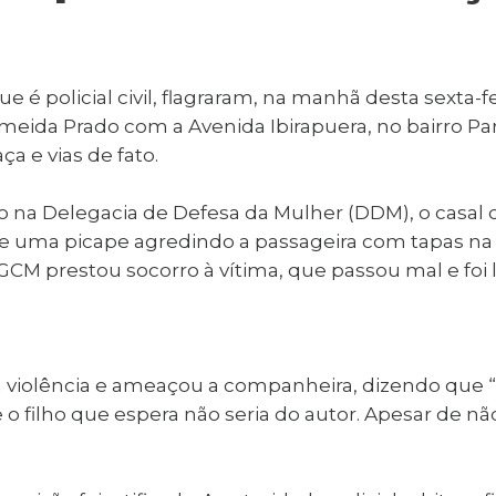
al de Araçatuba
Impressão da 2ª Via
IPTU D
Carnê de IPTU
Leis e Decretos
Obras 
Municipais
ia
e é policial civil, flagraram, na manhã desta sexta
Sala do
Vacina
 Sepultados
Empreendedor
meida Prado com a Avenida Ibirapuera, no bairro Par
Vagas de Emprego
Vagas 
a e vias de fato.
 na Delegacia de Defesa da Mulher (DDM), o casal d
uma picape agredindo a passageira com tapas na cabe
 GCM prestou socorro à vítima, que passou mal e foi
violência e ameaçou a companheira, dizendo que “ir
 filho que espera não seria do autor. Apesar de não 