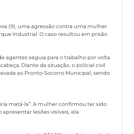
Imprensa
igital
Webmail
Paralisadas
-feira (9), uma agressão contra uma mulher
ção
que Industrial. O caso resultou em prisão
de Estágio
e agentes seguia para o trabalho por volta
ça. Diante da situação, o policial civil
 levada ao Pronto-Socorro Municipal, sendo
ia matá-la”. A mulher confirmou ter sido
apresentar lesões visíveis, ela