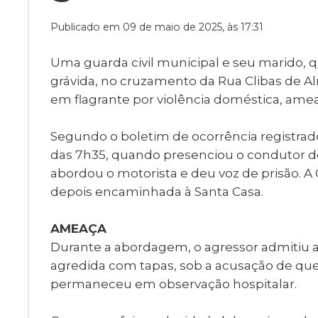
Museu Digit
UBS
Publicado em 09 de maio de 2025, às 17:31
Cemitérios
Obituário
Velório do D
Uma guarda civil municipal e seu marido, qu
Consulta de
grávida, no cruzamento da Rua Clibas de Al
em flagrante por violência doméstica, ameaç
Segundo o boletim de ocorrência registrado
das 7h35, quando presenciou o condutor de 
abordou o motorista e deu voz de prisão. A
depois encaminhada à Santa Casa.
AMEAÇA
Durante a abordagem, o agressor admitiu a 
agredida com tapas, sob a acusação de que o
permaneceu em observação hospitalar.