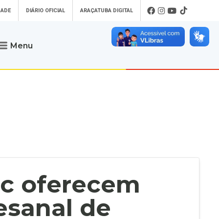
DADE
DIÁRIO OFICIAL
ARAÇATUBA DIGITAL
Menu
Atendimento
o que procura
Será um prazer atendê-lo
 um Pet
Telefone
: (18) 3607-6500
ses)
Endereço da Prefeitura de
Araçatuba
Rua Coelho Neto, 73, Vila São Paulo,
uba Digital
Araçatuba - SP, CEP: 16015-920
zar Guias de
Horário de Atendimento
:
as Atrasadas
O horário de atendimento ao
contribuinte é realizado de segunda a
sc oferecem
sexta-feira das
8h30 até as 16h30
.
de Serviços
rsos
esanal de
Ouvidoria
e-SIC
oads
Fale Conosco