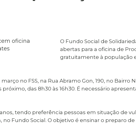
al de Araçatuba
Impressão da 2ª Via
IPTU D
Carnê de IPTU
Leis e Decretos
Obras 
Municipais
ia
Sala do
Vacina
 Sepultados
Empreendedor
Vagas de Emprego
Vagas 
O Fundo Social de Solidaried
abertas para a oficina de Pr
gratuitamente à população e
 de março no FSS, na Rua Abramo Gon, 190, no Bairro
is próximo, das 8h30 às 16h30. É necessário apresen
 anos, tendo preferência pessoas em situação de vuln
h, no Fundo Social. O objetivo é ensinar o preparo 