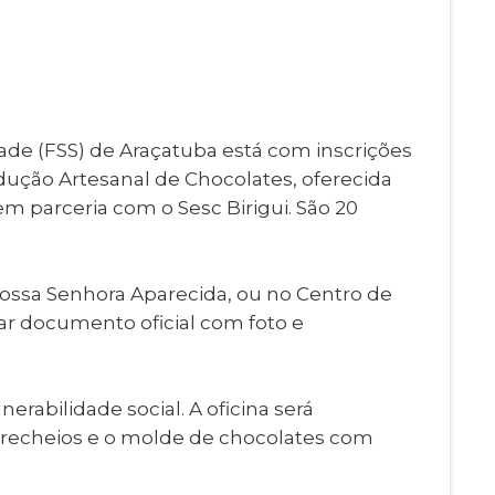
Imprensa
igital
Webmail
Paralisadas
ção
de Estágio
ade (FSS) de Araçatuba está com inscrições
odução Artesanal de Chocolates, oferecida
m parceria com o Sesc Birigui. São 20
 Nossa Senhora Aparecida, ou no Centro de
tar documento oficial com foto e
erabilidade social. A oficina será
de recheios e o molde de chocolates com