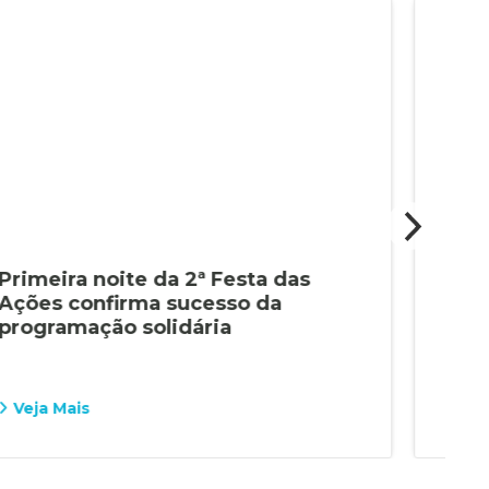
Primeira noite da 2ª Festa das
2ª 
Ações confirma sucesso da
sol
programação solidária
sáb
Veja Mais
Vej