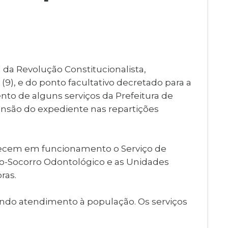
Imprensa
igital
Webmail
Paralisadas
ção
de Estágio
 da Revolução Constitucionalista,
9), e do ponto facultativo decretado para a
ento de alguns serviços da Prefeitura de
pensão do expediente nas repartições
necem em funcionamento o Serviço de
to-Socorro Odontológico e as Unidades
ras.
ando atendimento à população. Os serviços