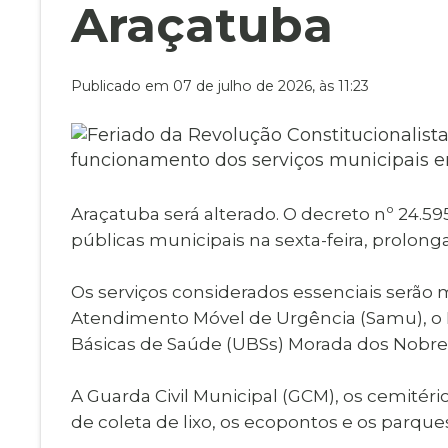
Museu Digit
Araçatuba
UBS
Cemitérios
Obituário
Velório do D
Publicado em 07 de julho de 2026, às 11:23
Consulta de
Araçatuba será alterado. O decreto nº 24.59
públicas municipais na sexta-feira, prolong
Os serviços considerados essenciais ser
Atendimento Móvel de Urgência (Samu), o P
Básicas de Saúde (UBSs) Morada dos Nobre
A Guarda Civil Municipal (GCM), os cemité
de coleta de lixo, os ecopontos e os parq