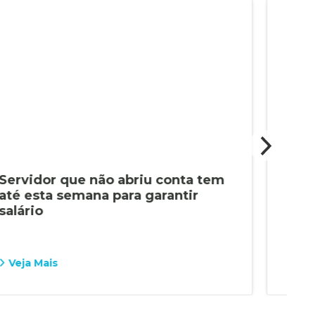
Servidor que não abriu conta tem
Últ
até esta semana para garantir
esta
salário
ban
Veja Mais
Vej