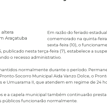
al de Araçatuba
Impressão da 2ª Via
IPTU D
Carnê de IPTU
Leis e Decretos
Obras 
Municipais
ia
Sala do
Vacina
 Sepultados
Empreendedor
Vagas de Emprego
Vagas 
Em razão do feriado estadual
comemorado na quinta-feira (
sexta-feira (10), o funcionam
5, publicado nesta terça-feira (7), estabelece a sus
ando o recesso administrativo.
ão mantidos normalmente durante o período. Perma
ronto-Socorro Municipal Aida Vanzo Dolce, o Pron
s e Umuarama II, que atendem em regime de 24 ho
rios e a capela municipal também continuarão prest
ues públicos funcionarão normalmente.