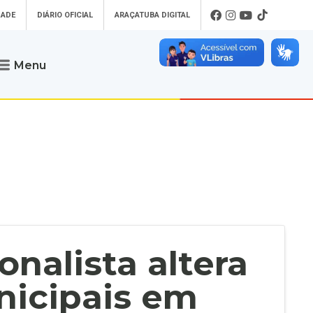
DADE
DIÁRIO OFICIAL
ARAÇATUBA DIGITAL
Menu
Atendimento
o que procura
Será um prazer atendê-lo
 um Pet
Telefone
: (18) 3607-6500
ses)
Endereço da Prefeitura de
Araçatuba
Rua Coelho Neto, 73, Vila São Paulo,
uba Digital
Araçatuba - SP, CEP: 16015-920
zar Guias de
Horário de Atendimento
:
as Atrasadas
O horário de atendimento ao
contribuinte é realizado de segunda a
nalista altera
sexta-feira das
8h30 até as 16h30
.
de Serviços
rsos
nicipais em
Ouvidoria
e-SIC
oads
Fale Conosco