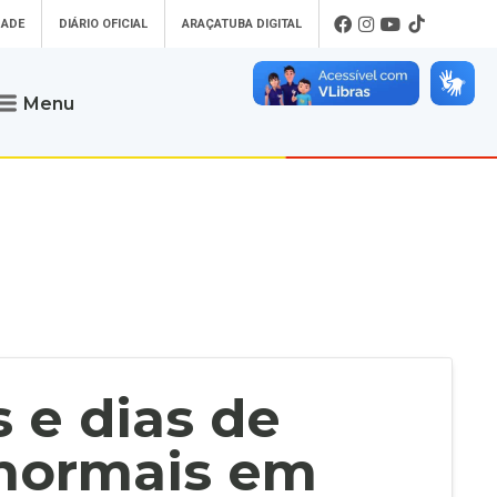
DADE
DIÁRIO OFICIAL
ARAÇATUBA DIGITAL
Menu
Atendimento
o que procura
Será um prazer atendê-lo
 um Pet
Telefone
: (18) 3607-6500
ses)
Endereço da Prefeitura de
Araçatuba
Rua Coelho Neto, 73, Vila São Paulo,
uba Digital
Araçatuba - SP, CEP: 16015-920
zar Guias de
Horário de Atendimento
:
as Atrasadas
O horário de atendimento ao
contribuinte é realizado de segunda a
 e dias de
sexta-feira das
8h30 até as 16h30
.
de Serviços
rsos
 normais em
Ouvidoria
e-SIC
oads
Fale Conosco