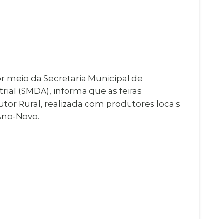
Imprensa
igital
Webmail
Paralisadas
ção
de Estágio
or meio da Secretaria Municipal de
ial (SMDA), informa que as feiras
dutor Rural, realizada com produtores locais
 Ano-Novo.