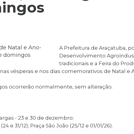
al de Araçatuba
mingos
Impressão da 2ª Via
IPTU D
Carnê de IPTU
Leis e Decretos
Obras 
Municipais
ia
Sala do
Vacina
 Sepultados
Empreendedor
Vagas de Emprego
Vagas 
A Prefeitura de Araçatuba, p
Desenvolvimento Agroindustr
tradicionais e a Feira do Pro
as nas vésperas e nos dias comemorativos de Natal e
ngos ocorrerão normalmente, sem alteração.
Vargas - 23 e 30 de dezembro;
 (24 e 31/12); Praça São João (25/12 e 01/01/26).