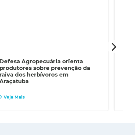
Defesa Agropecuária orienta
Dec
produtores sobre prevenção da
de 
raiva dos herbívoros em
int
Araçatuba
Ara
Veja Mais
Vej