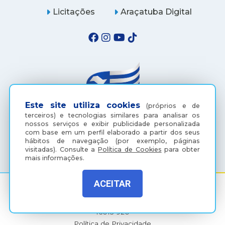
Licitações
Araçatuba Digital
Este site utiliza cookies
(próprios e de
terceiros) e tecnologias similares para analisar os
nossos serviços e exibir publicidade personalizada
com base em um perfil elaborado a partir dos seus
(18) 3607-6500
hábitos de navegação (por exemplo, páginas
visitadas).
Consulte a
Política de Cookies
para obter
mais informações.
ACEITAR
Rua Coelho Neto, 73, Vila São Paulo, Araçatuba - SP, CEP:
16015-920
Política de Privacidade