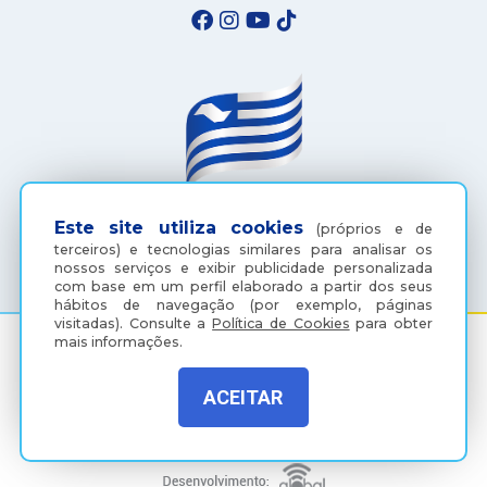
Este site utiliza cookies
(próprios e de
(18) 3607-6500
terceiros) e tecnologias similares para analisar os
nossos serviços e exibir publicidade personalizada
com base em um perfil elaborado a partir dos seus
hábitos de navegação (por exemplo, páginas
visitadas).
Consulte a
Política de Cookies
para obter
mais informações.
Rua Coelho Neto, 73, Vila São Paulo, Araçatuba - SP, CEP:
ACEITAR
16015-920
Política de Privacidade