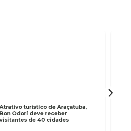
Atrativo turístico de Araçatuba,
Imp
Bon Odori deve receber
Ara
visitantes de 40 cidades
a P