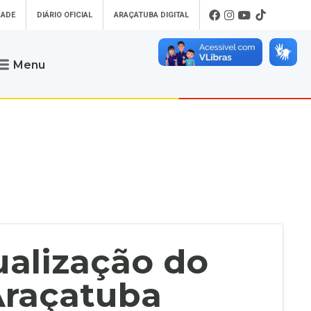
DADE
DIÁRIO OFICIAL
ARAÇATUBA DIGITAL
Menu
Atendimento
o que procura
Será um prazer atendê-lo
 um Pet
Telefone
: (18) 3607-6500
ses)
Endereço da Prefeitura de
Araçatuba
Rua Coelho Neto, 73, Vila São Paulo,
uba Digital
Araçatuba - SP, CEP: 16015-920
zar Guias de
Horário de Atendimento
:
as Atrasadas
O horário de atendimento ao
contribuinte é realizado de segunda a
ualização do
sexta-feira das
8h30 até as 16h30
.
de Serviços
rsos
Araçatuba
Ouvidoria
e-SIC
oads
Fale Conosco