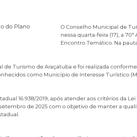
al de Araçatuba
Impressão da 2ª Via
IPTU D
Carnê de IPTU
Leis e Decretos
Obras 
Municipais
ia
O Conselho Municipal de Tur
Sala do
Vacina
 Sepultados
Empreendedor
nessa quarta-feira (17), a 70
Vagas de Emprego
Vagas 
Encontro Temático. Na pauta,
l de Turismo de Araçatuba e foi realizada conforme 
onhecidos como Município de Interesse Turístico (MI
adual 16.938/2019, após atender aos critérios da Lei 
setembro de 2025 com o objetivo de manter a qualifi
tadual.