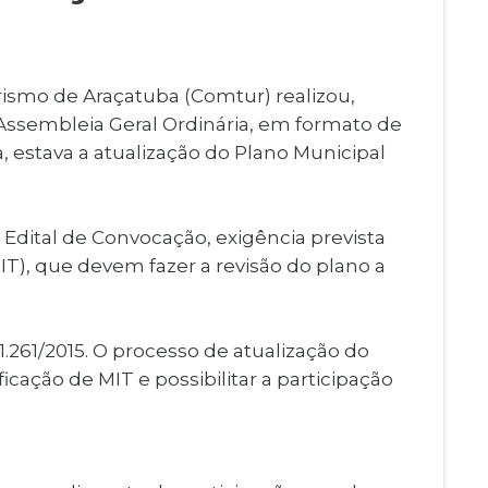
Imprensa
igital
Webmail
Paralisadas
ismo de Araçatuba (Comtur) realizou,
ção
ª Assembleia Geral Ordinária, em formato de
de Estágio
 estava a atualização do Plano Municipal
Edital de Convocação, exigência prevista
T), que devem fazer a revisão do plano a
1.261/2015. O processo de atualização do
cação de MIT e possibilitar a participação