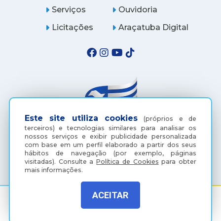
Serviços
Ouvidoria
Licitações
Araçatuba Digital
Este site utiliza cookies
(próprios e de
terceiros) e tecnologias similares para analisar os
nossos serviços e exibir publicidade personalizada
com base em um perfil elaborado a partir dos seus
(18) 3607-6500
hábitos de navegação (por exemplo, páginas
visitadas).
Consulte a
Política de Cookies
para obter
mais informações.
ACEITAR
Rua Coelho Neto, 73, Vila São Paulo, Araçatuba - SP, CEP: