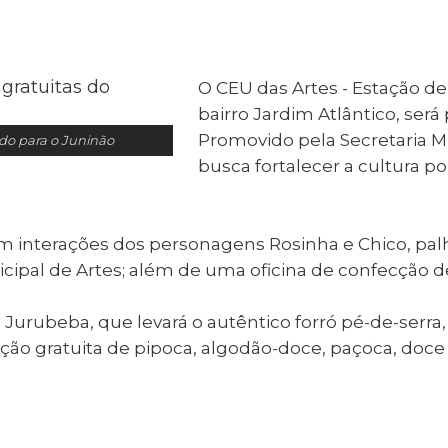
al de Araçatuba
Impressão da 2ª Via
IPTU D
Carnê de IPTU
Leis e Decretos
Obras 
Municipais
ia
O CEU das Artes - Estação de
Sala do
Vacina
 Sepultados
Empreendedor
bairro Jardim Atlântico, será 
Vagas de Emprego
Vagas 
Promovido pela Secretaria M
ado para o Juninão
busca fortalecer a cultura po
com interações dos personagens Rosinha e Chico, pa
cipal de Artes; além de uma oficina de confecção d
o Jurubeba, que levará o autêntico forró pé-de-serr
ção gratuita de pipoca, algodão-doce, paçoca, doce d