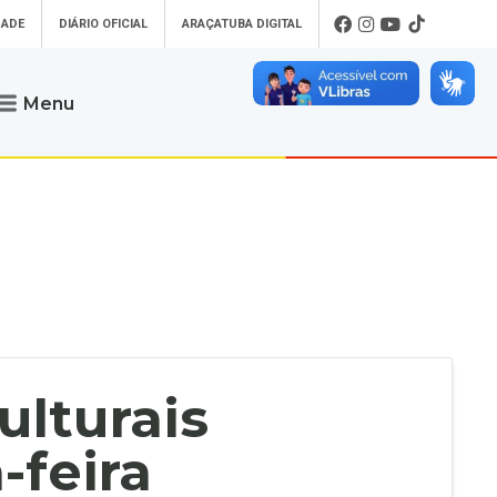
DADE
DIÁRIO OFICIAL
ARAÇATUBA DIGITAL
Menu
Atendimento
o que procura
Será um prazer atendê-lo
 um Pet
Telefone
: (18) 3607-6500
ses)
Endereço da Prefeitura de
Araçatuba
Rua Coelho Neto, 73, Vila São Paulo,
uba Digital
Araçatuba - SP, CEP: 16015-920
zar Guias de
Horário de Atendimento
:
as Atrasadas
O horário de atendimento ao
contribuinte é realizado de segunda a
ulturais
sexta-feira das
8h30 até as 16h30
.
de Serviços
rsos
-feira
Ouvidoria
e-SIC
oads
Fale Conosco