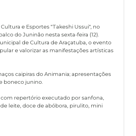
Imprensa
igital
Webmail
Paralisadas
 Cultura e Esportes "Takeshi Ussui", no
ção
palco do Juninão nesta sexta-feira (12).
de Estágio
unicipal de Cultura de Araçatuba, o evento
pular e valorizar as manifestações artísticas
lhaços caipiras do Animania; apresentações
e boneco junino.
a, com repertório executado por sanfona,
e leite, doce de abóbora, pirulito, mini