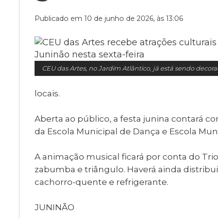
Museu Digit
UBS
Publicado em 10 de junho de 2026, às 13:06
Cemitérios
Obituário
Velório do D
Consulta de
CEU das Artes, no Jardim Atlântico, já está sendo decor
locais.
Aberta ao público, a festa junina contará 
da Escola Municipal de Dança e Escola Muni
A animação musical ficará por conta do Tri
zabumba e triângulo. Haverá ainda distribui
cachorro-quente e refrigerante.
JUNINÃO