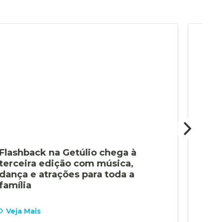
Flashback na Getúlio chega à
Pre
terceira edição com música,
inst
dança e atrações para toda a
téc
família
das
Veja Mais
Vej