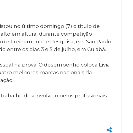
Imprensa
igital
Webmail
Paralisadas
uistou no último domingo (7) o título de
ção
alto em altura, durante competição
de Estágio
o de Treinamento e Pesquisa, em São Paulo
o entre os dias 3 e 5 de julho, em Cuiabá.
ssoal na prova. O desempenho coloca Livia
quatro melhores marcas nacionais da
eação.
 trabalho desenvolvido pelos profissionais