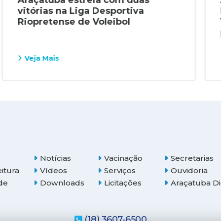
vitórias na Liga Desportiva
Riopretense de Voleibol
Veja Mais
Notícias
Vacinação
Secretarias
eitura
Vídeos
Serviços
Ouvidoria
de
Downloads
Licitações
Araçatuba Di
(18) 3607-6500