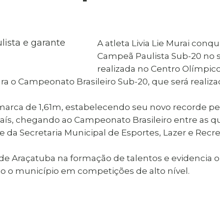
al de Araçatuba
Impressão da 2ª Via
IPTU D
Carnê de IPTU
Leis e Decretos
Obras 
Municipais
ia
A atleta Livia Lie Murai conq
Sala do
Vacina
 Sepultados
Empreendedor
Campeã Paulista Sub-20 no s
Vagas de Emprego
Vagas 
realizada no Centro Olímpic
ara o Campeonato Brasileiro Sub-20, que será realizad
 marca de 1,61m, estabelecendo seu novo recorde pe
o país, chegando ao Campeonato Brasileiro entre as 
 da Secretaria Municipal de Esportes, Lazer e Recr
 de Araçatuba na formação de talentos e evidencia o
o município em competições de alto nível.