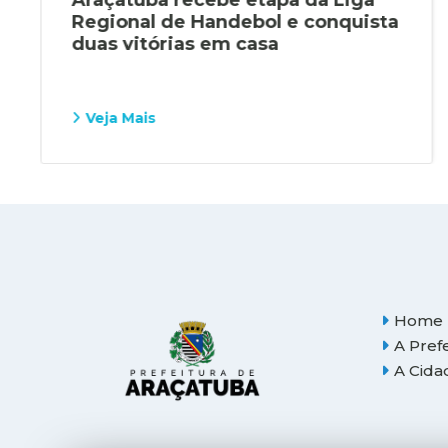
Regional de Handebol e conquista
duas vitórias em casa
Veja Mais
Home
A Pref
A Cida