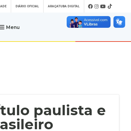
DADE
DIÁRIO OFICIAL
ARAÇATUBA DIGITAL
Menu
Atendimento
o que procura
Será um prazer atendê-lo
 um Pet
Telefone
: (18) 3607-6500
ses)
Endereço da Prefeitura de
Araçatuba
Rua Coelho Neto, 73, Vila São Paulo,
uba Digital
Araçatuba - SP, CEP: 16015-920
zar Guias de
Horário de Atendimento
:
as Atrasadas
O horário de atendimento ao
contribuinte é realizado de segunda a
tulo paulista e
sexta-feira das
8h30 até as 16h30
.
de Serviços
rsos
sileiro
Ouvidoria
e-SIC
oads
Fale Conosco