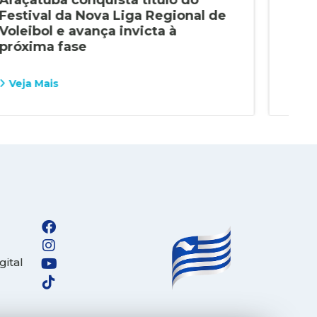
Festival da Nova Liga Regional de
con
Voleibol e avança invicta à
Pau
próxima fase
Veja Mais
Vej
gital