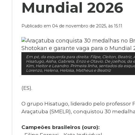
Museu Digit
Mundial 2026
UBS
Cemitérios
Obituário
Velório do D
Publicado em 04 de novembro de 2025, às 15:11
Consulta de
Em pé, da esquerda para direita: Filipe, Cleiton, Beatriz,
Hisatugo, Aisha, Gabriela, Enzo e Otavio. De joelhos, da 
Kim, Heitor e Leandro. Primeira linha, sentados da esquer
Lorenzo, Helena, Heloísa, Matheus e Beatriz
(ES).
O grupo Hisatugo, liderado pelo professor 
Araçatuba (SMELR), conquistou 30 medalhas 
Campeões brasileiros (ouro):
- Filipe Fornari – Kata Individual