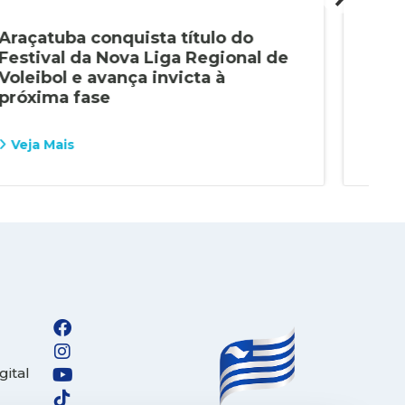
Araçatuba conquista título do
Alu
Festival da Nova Liga Regional de
con
Voleibol e avança invicta à
Pau
próxima fase
Veja Mais
Vej
gital