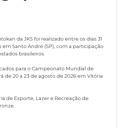
Imprensa
igital
Webmail
Paralisadas
ção
de Estágio
okan da JKS foi realizado entre os dias 31
 em Santo André (SP), com a participação
stados brasileiros.
ocados para o Campeonato Mundial de
á de 20 a 23 de agosto de 2026 em Vitória
ia de Esporte, Lazer e Recreação de
ronze.