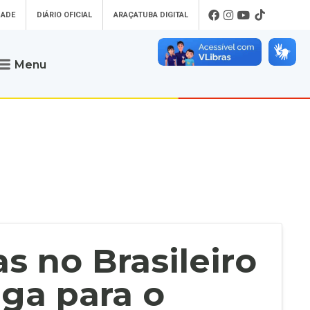
DADE
DIÁRIO OFICIAL
ARAÇATUBA DIGITAL
Menu
Atendimento
o que procura
Será um prazer atendê-lo
 um Pet
Telefone
: (18) 3607-6500
ses)
Endereço da Prefeitura de
Araçatuba
Rua Coelho Neto, 73, Vila São Paulo,
uba Digital
Araçatuba - SP, CEP: 16015-920
zar Guias de
Horário de Atendimento
:
as Atrasadas
O horário de atendimento ao
contribuinte é realizado de segunda a
 no Brasileiro
sexta-feira das
8h30 até as 16h30
.
de Serviços
rsos
ga para o
Ouvidoria
e-SIC
oads
Fale Conosco