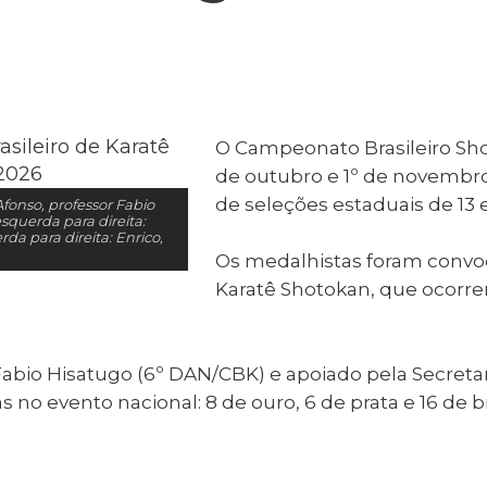
al de Araçatuba
Impressão da 2ª Via
IPTU D
Carnê de IPTU
Leis e Decretos
Obras 
Municipais
ia
Sala do
Vacina
 Sepultados
Empreendedor
Vagas de Emprego
Vagas 
O Campeonato Brasileiro Shot
de outubro e 1º de novembro
de seleções estaduais de 13 e
 Afonso, professor Fabio
esquerda para direita:
da para direita: Enrico,
Os medalhistas foram conv
Karatê Shotokan, que ocorrer
Fabio Hisatugo (6º DAN/CBK) e apoiado pela Secretar
no evento nacional: 8 de ouro, 6 de prata e 16 de b