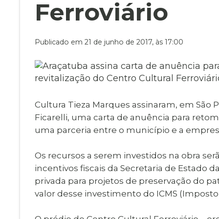
Museu Digit
Ferroviário
UBS
Cemitérios
Obituário
Velório do D
Publicado em 21 de junho de 2017, às 17:00
Consulta de
Cultura Tieza Marques assinaram, em São Pa
Ficarelli, uma carta de anuência para retoma
uma parceria entre o município e a empres
Os recursos a serem investidos na obra se
incentivos fiscais da Secretaria de Estado d
privada para projetos de preservação do pa
valor desse investimento do ICMS (Imposto 
O prédio do Centro Cultural Ferroviário – e