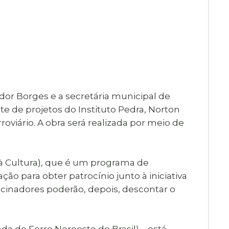
Imprensa
igital
Webmail
Paralisadas
ção
de Estágio
ador Borges e a secretária municipal de
te de projetos do Instituto Pedra, Norton
roviário. A obra será realizada por meio de
 à Cultura), que é um programa de
ção para obter patrocínio junto à iniciativa
ocinadores poderão, depois, descontar o
da de Ferro Noroeste do Brasil) – está