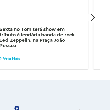
Sexta no Tom terá show em
Fla
tributo à lendária banda de rock
ter
Led Zeppelin, na Praça João
dan
Pessoa
famí
Veja Mais
Vej