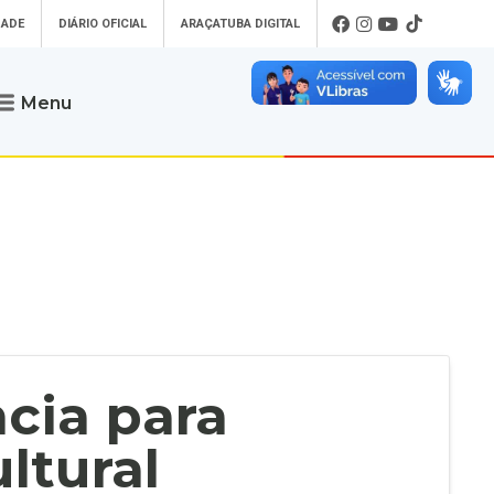
DADE
DIÁRIO OFICIAL
ARAÇATUBA DIGITAL
Menu
Atendimento
o que procura
Será um prazer atendê-lo
 um Pet
Telefone
: (18) 3607-6500
ses)
Endereço da Prefeitura de
Araçatuba
Rua Coelho Neto, 73, Vila São Paulo,
uba Digital
Araçatuba - SP, CEP: 16015-920
zar Guias de
Horário de Atendimento
:
as Atrasadas
O horário de atendimento ao
contribuinte é realizado de segunda a
cia para
sexta-feira das
8h30 até as 16h30
.
de Serviços
rsos
ltural
Ouvidoria
e-SIC
oads
Fale Conosco