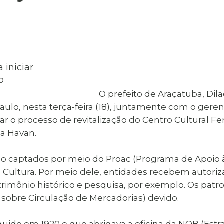
al de Araçatuba
Impressão da 2ª Via
IPTU D
Carnê de IPTU
Leis e Decretos
Obras 
Municipais
ia
Sala do
Vacina
 Sepultados
Empreendedor
Vagas de Emprego
Vagas 
O prefeito de Araçatuba, Dil
ulo, nesta terça-feira (18), juntamente com o geren
r o processo de revitalização do Centro Cultural Fer
a Havan.
rão captados por meio do Proac (Programa de Apoio
a Cultura. Por meio dele, entidades recebem autoriza
trimônio histórico e pesquisa, por exemplo. Os patr
sobre Circulação de Mercadorias) devido.
rguido em 1920 e que abrigava a oficina da NOB (Estra