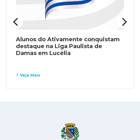
uistam
Conexões Pedagógicas fortal
e
integração entre escolas da r
municipal
Veja Mais