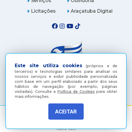
Serviços
Ouvidoria
Licitações
Araçatuba Digital
Este site utiliza cookies
(próprios e de
terceiros) e tecnologias similares para analisar os
nossos serviços e exibir publicidade personalizada
com base em um perfil elaborado a partir dos seus
(18) 3607-6500
hábitos de navegação (por exemplo, páginas
visitadas).
Consulte a
Política de Cookies
para obter
mais informações.
ACEITAR
Rua Coelho Neto, 73, Vila São Paulo, Araçatuba - SP, CEP:
16015-920