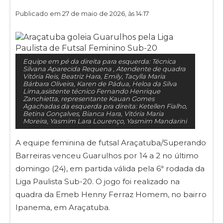
Publicado em 27 de maio de 2026, às 14:17
Equipe em pé da direita para esquerda: Técnica
Silvana Aparecida Requena , Atendente de quadra
Vitória Reis, Beatriz Hara, Emily, Tacylla Maria
Bárbara Oliveira, Karen de Pádua, Heloa da Silva
Lima,asistente técnico Fernando Henrique
Zanchietta, representante Kauan Gomes
Agachadas da esquerda pra direita: Ketellen Fialho,
Betina Gonçalves, Bianca Hara, Vitória Maria
Moreira, Yasmim Lara Lourenço, Yasmim Mandarini
A equipe feminina de futsal Araçatuba/Superando
Barreiras venceu Guarulhos por 14 a 2 no último
domingo (24), em partida válida pela 6ª rodada da
Liga Paulista Sub-20. O jogo foi realizado na
quadra da Emeb Henny Ferraz Homem, no bairro
Ipanema, em Araçatuba.