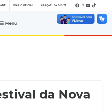
DADE
DIÁRIO OFICIAL
ARAÇATUBA DIGITAL
Menu
Atendimento
o que procura
Será um prazer atendê-lo
 um Pet
Telefone
: (18) 3607-6500
ses)
Endereço da Prefeitura de
Araçatuba
Rua Coelho Neto, 73, Vila São Paulo,
uba Digital
Araçatuba - SP, CEP: 16015-920
zar Guias de
Horário de Atendimento
:
as Atrasadas
O horário de atendimento ao
contribuinte é realizado de segunda a
estival da Nova
sexta-feira das
8h30 até as 16h30
.
de Serviços
rsos
Ouvidoria
e-SIC
oads
Fale Conosco