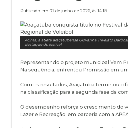
Museu Digit
UBS
Publicado em 01 de junho de 2026, às 14:18
Cemitérios
Obituário
Velório do D
Consulta de
Acima, a atleta araçatubense Giovanna Trivelato Barbosa
destaque do festival
Representando o projeto municipal Vem Pro 
Na sequência, enfrentou Promissão em uma 
Com os resultados, Araçatuba terminou o f
na classificação para a segunda fase da co
O desempenho reforça o crescimento do vol
Lazer e Recreação, em parceria com a APEA 