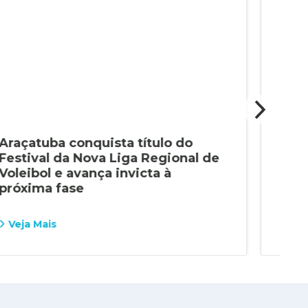
Araçatuba conquista título do
Alu
Festival da Nova Liga Regional de
con
Voleibol e avança invicta à
Pau
próxima fase
Veja Mais
Vej