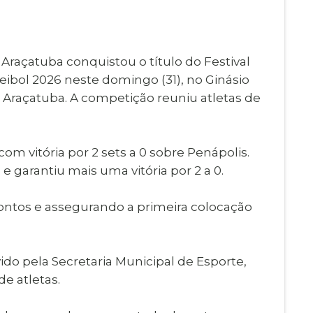
Imprensa
igital
Webmail
Paralisadas
 Araçatuba conquistou o título do Festival
ção
eibol 2026 neste domingo (31), no Ginásio
de Estágio
 Araçatuba. A competição reuniu atletas de
m vitória por 2 sets a 0 sobre Penápolis.
garantiu mais uma vitória por 2 a 0.
pontos e assegurando a primeira colocação
do pela Secretaria Municipal de Esporte,
e atletas.