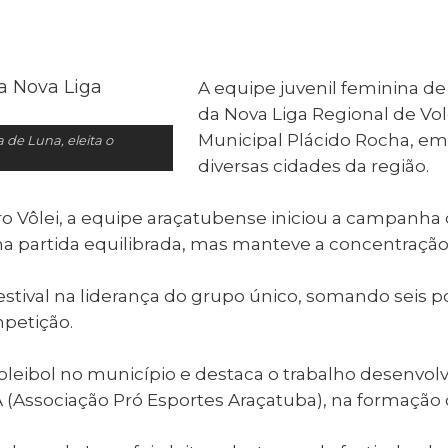
al de Araçatuba
Impressão da 2ª Via
IPTU D
Carnê de IPTU
Leis e Decretos
Obras 
Municipais
ia
A equipe juvenil feminina de
Sala do
Vacina
 Sepultados
Empreendedor
da Nova Liga Regional de Vol
Vagas de Emprego
Vagas 
Municipal Plácido Rocha, em
 de Luna, eleita o
diversas cidades da região.
Vôlei, a equipe araçatubense iniciou a campanha co
partida equilibrada, mas manteve a concentração e 
estival na liderança do grupo único, somando seis 
mpetição.
eibol no município e destaca o trabalho desenvolvi
(Associação Pró Esportes Araçatuba), na formação d