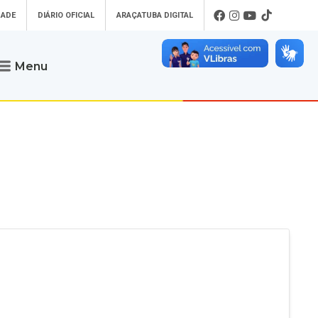
DADE
DIÁRIO OFICIAL
ARAÇATUBA DIGITAL
Menu
Atendimento
o que procura
Será um prazer atendê-lo
 um Pet
Telefone
: (18) 3607-6500
ses)
Endereço da Prefeitura de
Araçatuba
Rua Coelho Neto, 73, Vila São Paulo,
uba Digital
Araçatuba - SP, CEP: 16015-920
zar Guias de
Horário de Atendimento
:
as Atrasadas
O horário de atendimento ao
contribuinte é realizado de segunda a
sexta-feira das
8h30 até as 16h30
.
de Serviços
rsos
Ouvidoria
e-SIC
oads
Fale Conosco