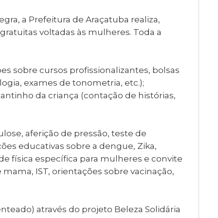
Imprensa
igital
a, a Prefeitura de Araçatuba realiza,
Webmail
Paralisadas
gratuitas voltadas às mulheres. Toda a
ção
de Estágio
es sobre cursos profissionalizantes, bolsas
ogia, exames de tonometria, etc.);
cantinho da criança (contação de histórias,
lose, aferição de pressão, teste de
 ações educativas sobre a dengue, Zika,
e física específica para mulheres e convite
de mama, IST, orientações sobre vacinação,
teado) através do projeto Beleza Solidária