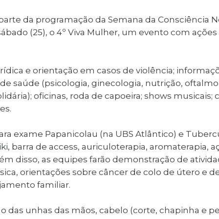
al de Araçatuba
Impressão da 2ª Via
IPTU D
Carnê de IPTU
arte da programação da Semana da Consciência Negr
Leis e Decretos
Obras 
sábado (25), o 4º Viva Mulher, um evento com ações 
Municipais
ia
Sala do
Vacina
 Sepultados
Empreendedor
Vagas de Emprego
Vagas 
urídica e orientação em casos de violência; informaçõ
 saúde (psicologia, ginecologia, nutrição, oftalmol
dária); oficinas, roda de capoeira; shows musicais; 
es.
para exame Papanicolau (na UBS Atlântico) e Tubercu
eiki, barra de access, auriculoterapia, aromaterapia,
m disso, as equipes farão demonstração de atividad
ísica, orientações sobre câncer de colo de útero e 
jamento familiar.
o das unhas das mãos, cabelo (corte, chapinha e pen