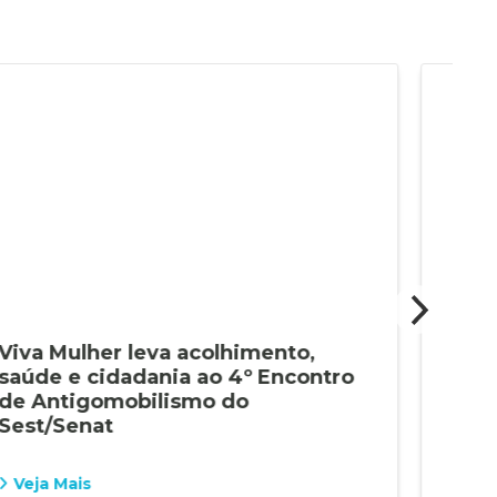
Viva Mulher leva acolhimento,
Pre
saúde e cidadania ao 4º Encontro
sei
de Antigomobilismo do
amp
Sest/Senat
Veja Mais
Vej