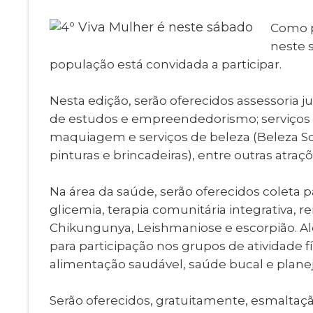
Museu Digit
UBS
Como p
Cemitérios
Obituário
neste 
Velório do D
população está convidada a participar.
Consulta de
Nesta edição, serão oferecidos assessoria j
de estudos e empreendedorismo; serviços de
maquiagem e serviços de beleza (Beleza Soli
pinturas e brincadeiras), entre outras atraçõ
Na área da saúde, serão oferecidos coleta 
glicemia, terapia comunitária integrativa, r
Chikungunya, Leishmaniose e escorpião. Alé
para participação nos grupos de atividade f
alimentação saudável, saúde bucal e plane
Serão oferecidos, gratuitamente, esmaltaçã