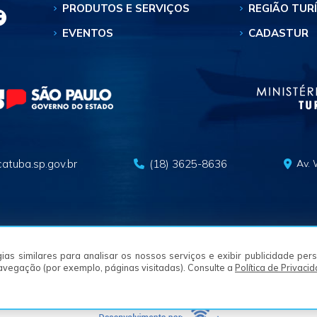
PRODUTOS E SERVIÇOS
REGIÃO TUR
EVENTOS
CADASTUR
atuba.sp.gov.br
(18) 3625-8636
Av. 
logias similares para analisar os nossos serviços e exibir publicidade pe
© 2026 SECRETARIA MUNICIPAL DE TURISMO - ARAÇATUBA/SP
navegação (por exemplo, páginas visitadas). Consulte a
Política de Privaci
Termos e Condições
Política de Privacidade