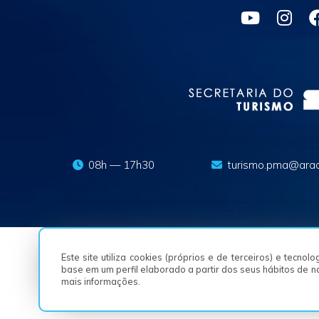
08h — 17h30
turismo.pma@arac
Este site utiliza cookies (próprios e de terceiros) e tecno
base em um perfil elaborado a partir dos seus hábitos de 
mais informações.