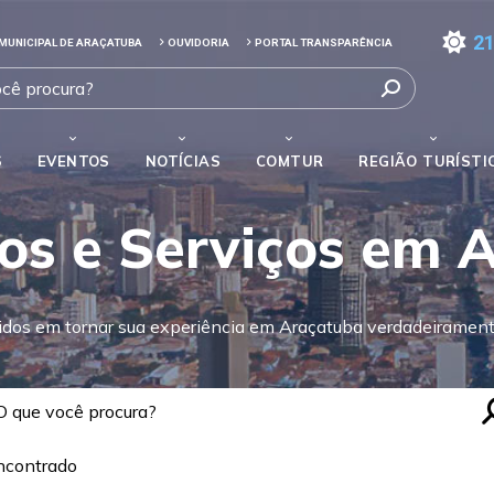
21
MUNICIPAL DE ARAÇATUBA
OUVIDORIA
PORTAL TRANSPARÊNCIA
S
EVENTOS
NOTÍCIAS
COMTUR
REGIÃO TURÍSTI
os e Serviços em 
os em tornar sua experiência em Araçatuba verdadeirament
ncontrado