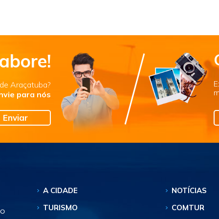
abore!
E
s de Araçatuba?
m
nvie para nós
Enviar
A CIDADE
NOTÍCIAS
TURISMO
COMTUR