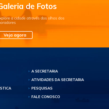
Galeria de Fotos
xplore a cidade através dos olhos dos
oradores
Veja agora
A SECRETARIA
ATIVIDADES DA SECRETARIA
ÍSTICA
PESQUISAS
FALE CONOSCO