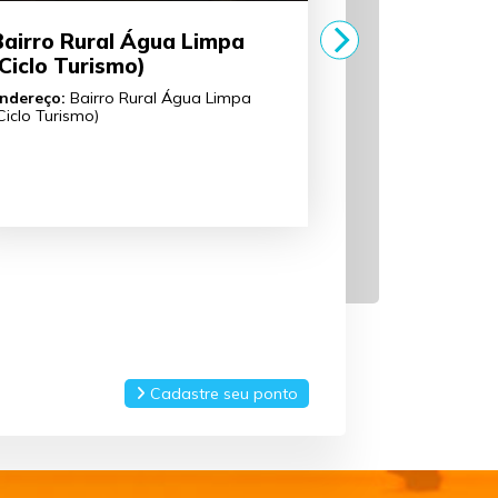
Bairro Rural Água Limpa
Calçadã
Ciclo Turismo)
Deodoro
ndereço:
Bairro Rural Água Limpa
Endereço:
R
Ciclo Turismo)
a Rua Princ
Araçatuba
Horário:
Se
as 18:00 ho
Cadastre seu ponto