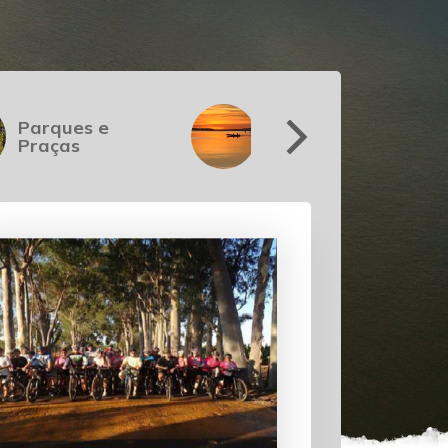
Parques e
Pesca e
Praças
Náutica