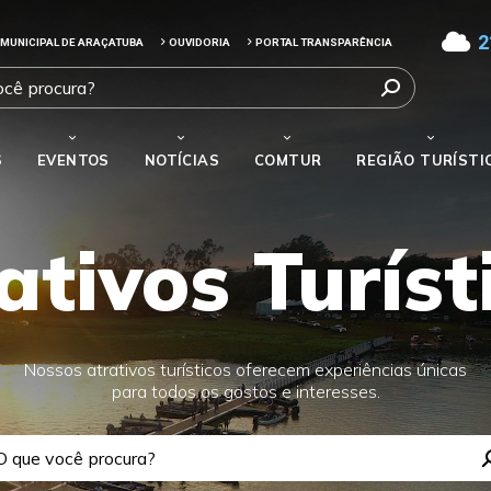
2
 MUNICIPAL DE ARAÇATUBA
OUVIDORIA
PORTAL TRANSPARÊNCIA
S
EVENTOS
NOTÍCIAS
COMTUR
REGIÃO TURÍSTI
ativos Turíst
Nossos atrativos turísticos oferecem experiências únicas
para todos os gostos e interesses.