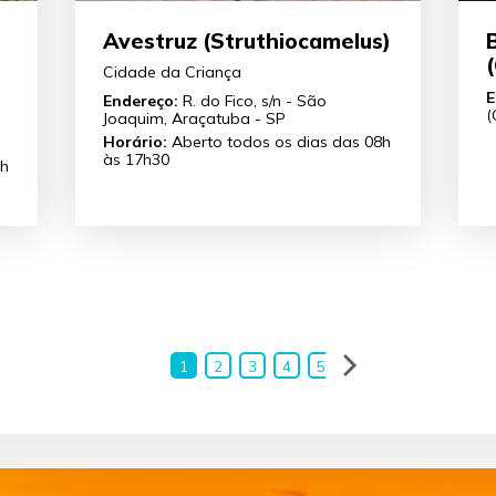
Avestruz (Struthiocamelus)
(
Cidade da Criança
E
Endereço:
R. do Fico, s/n - São
(
Joaquim, Araçatuba - SP
Horário:
Aberto todos os dias das 08h
às 17h30
8h