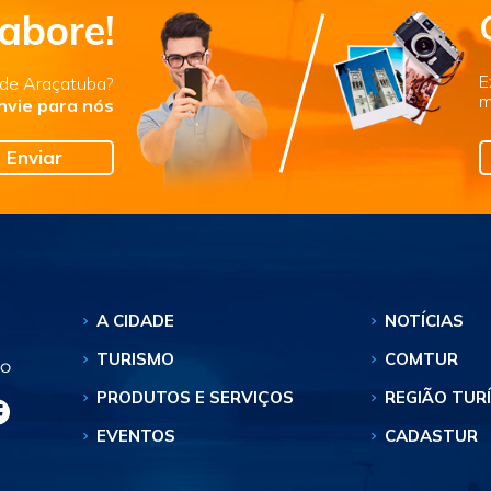
abore!
E
s de Araçatuba?
m
nvie para nós
Enviar
A CIDADE
NOTÍCIAS
TURISMO
COMTUR
PRODUTOS E SERVIÇOS
REGIÃO TUR
EVENTOS
CADASTUR