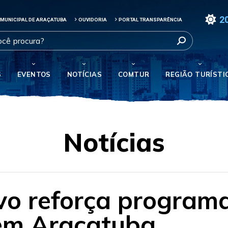
2
 MUNICIPAL DE ARAÇATUBA
OUVIDORIA
PORTAL TRANSPARÊNCIA
S
EVENTOS
NOTÍCIAS
COMTUR
REGIÃO TURÍSTI
Notícias
ivo reforça program
em Araçatuba