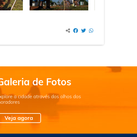
Galeria de Fotos
xplore a cidade através dos olhos dos
oradores
Veja agora