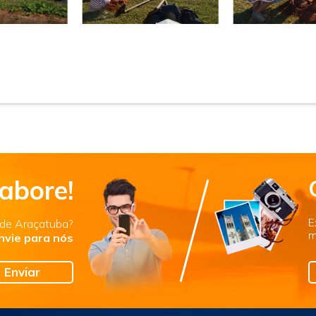
abore!
E
s de Araçatuba?
m
nvie para nós
Enviar