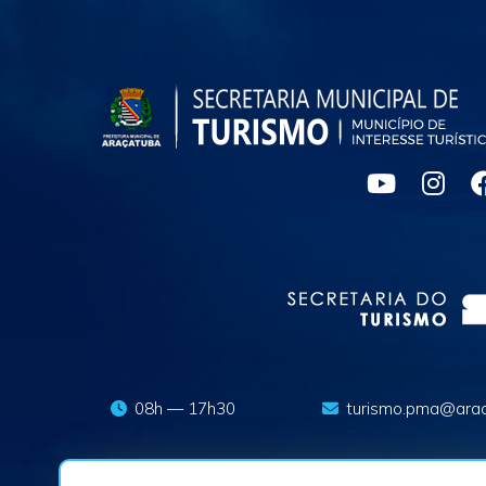
08h — 17h30
turismo.pma@arac