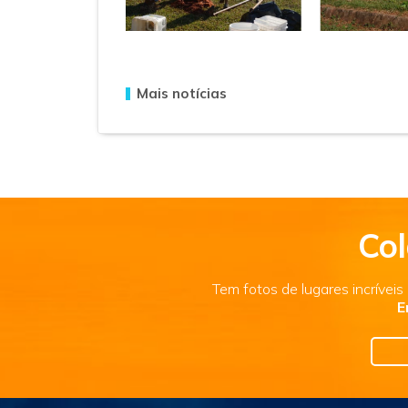
Mais notícias
Col
Tem fotos de lugares incrívei
E