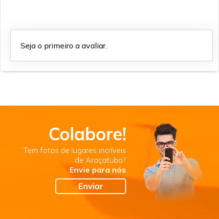
Seja o primeiro a avaliar.
Colabore!
Tem fotos de lugares incríveis
de Araçatuba?
Envie para nós
Enviar