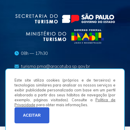
08h — 17h30
turismo.pma@aracatuba.sp.gov.br
(18) 3625-8636
Este site utiliza cookies (próprios e de terceiros) e
tecnologias similares para analisar os nossos serviços e
exibir publicidade personalizada com base em um perfil
Av. Waldemar Alves, n.º 50, Bairro São Joaquim -
elaborado a partir dos seus hábitos de navegação (por
16050-225
exemplo, páginas visitadas). Consulte a
Política de
Privacidade
para obter mais informações.
ACEITAR