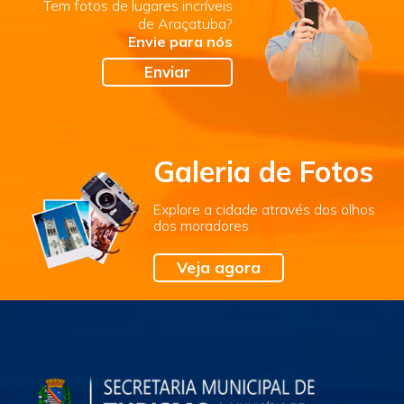
Tem fotos de lugares incríveis
de Araçatuba?
Envie para nós
Enviar
Galeria de Fotos
Explore a cidade através dos olhos
dos moradores
Veja agora