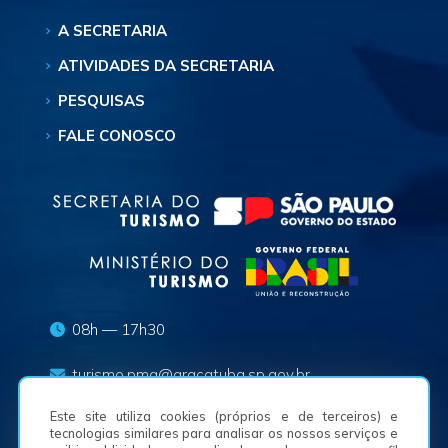
A SECRETARIA
ATIVIDADES DA SECRETARIA
PESQUISAS
FALE CONOSCO
08h — 17h30
turismo.pma@aracatuba.sp.gov.br
Este site utiliza cookies (próprios e de terceiros) e
(18) 3625-8636
tecnologias similares para analisar os nossos serviços e