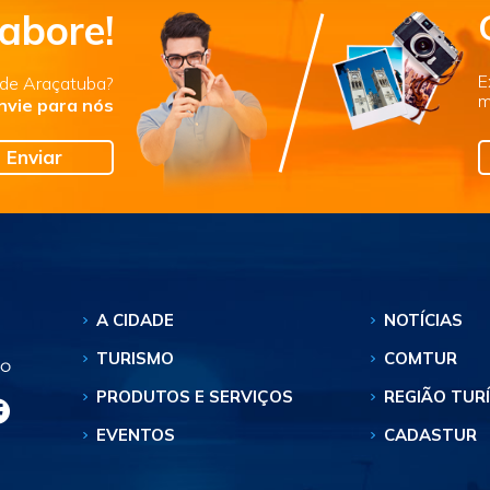
abore!
E
s de Araçatuba?
m
nvie para nós
Enviar
A CIDADE
NOTÍCIAS
TURISMO
COMTUR
PRODUTOS E SERVIÇOS
REGIÃO TUR
EVENTOS
CADASTUR