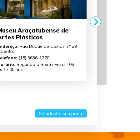
Museu Araçatubense de
Museu F
Artes Plásticas
Joaquim
ndereço:
Rua Duque de Caxias, nº 29
Endereço:
R
 Centro
125/135 – C
elefone:
(18) 3636-1270
Telefone:
(
orário:
Segunda a Sexta-Feira - 08
Horário:
Se
s 17:00 hrs
às 17:00 hr
Cadastre seu ponto