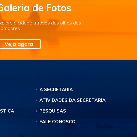
Galeria de Fotos
xplore a cidade através dos olhos dos
oradores
Veja agora
A SECRETARIA
ATIVIDADES DA SECRETARIA
ÍSTICA
PESQUISAS
FALE CONOSCO