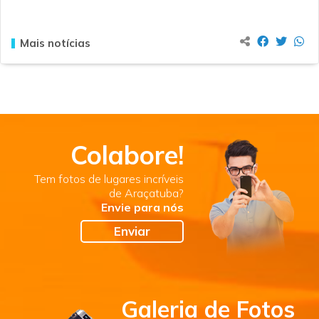
Mais notícias
Colabore!
Tem fotos de lugares incríveis
de Araçatuba?
Envie para nós
Enviar
Galeria de Fotos